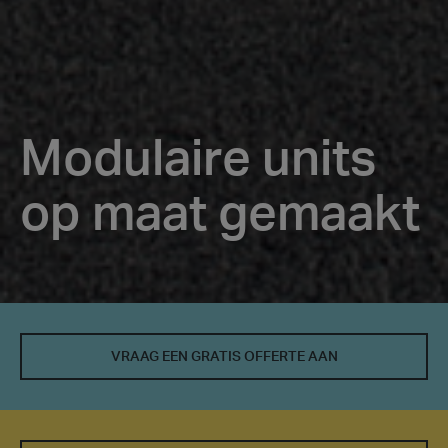
Modulaire units
op maat gemaakt
Modulaire
units
VRAAG EEN GRATIS OFFERTE AAN
op
maat