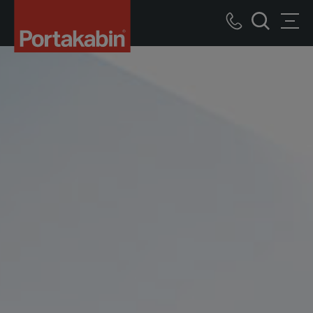
Welzijn
Logo
Call
Men
Zoek
us