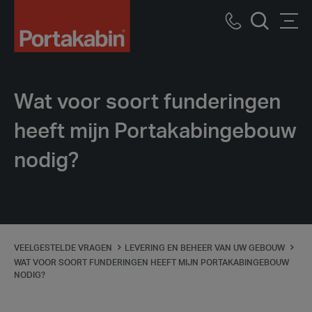
Logo
Call
Men
Zoek
us
Wat voor soort funderingen
heeft mijn Portakabingebouw
nodig?
VEELGESTELDE VRAGEN
LEVERING EN BEHEER VAN UW GEBOUW
WAT VOOR SOORT FUNDERINGEN HEEFT MIJN PORTAKABINGEBOUW
NODIG?