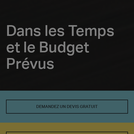
Dans les Temps
et le Budget
Prévus
Dans
les
DEMANDEZ UN DEVIS GRATUIT
Temps
et