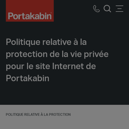
Portakabin
bâtiments
Call
Men
modulaires
recherche
us
Politique relative à la
protection de la vie privée
pour le site Internet de
Portakabin
POLITIQUE RELATIVE À LA PROTECTION