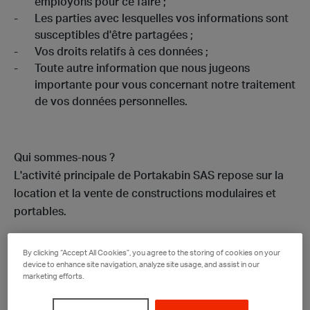
employons pour ce faire ;
Les parties avec lesquelles vos informations sont
susceptibles d'être partagées ;
Vos droits relatifs à ces données ;
Toute autre information que nous jugeons
importante pour vous concernant notre traitement
de vos données personnelles.
Qui sommes-nous ?
L'activité principale de Portakabin SAS repose sur la
location et la vente de constructions modulaires et
portables.
Collecte de vos données
By clicking “Accept All Cookies”, you agree to the storing of cookies on your
device to enhance site navigation, analyze site usage, and assist in our
marketing efforts.
Données venant de vous ou de votre utilisation de
notre site Web