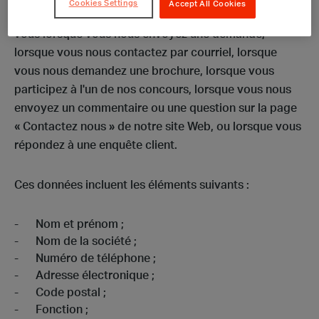
Cookies Settings
Accept All Cookies
Nous collectons des données directement auprès de
vous lorsque vous nous envoyez une demande,
lorsque vous nous contactez par courriel, lorsque
vous nous demandez une brochure, lorsque vous
participez à l'un de nos concours, lorsque vous nous
envoyez un commentaire ou une question sur la page
« Contactez nous » de notre site Web, ou lorsque vous
répondez à une enquête client.
Ces données incluent les éléments suivants :
Nom et prénom ;
Nom de la société ;
Numéro de téléphone ;
Adresse électronique ;
Code postal ;
Fonction ;