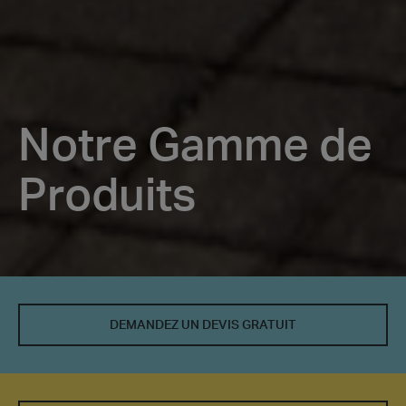
Notre Gamme de
Produits
Notre
Gamme
DEMANDEZ UN DEVIS GRATUIT
de
Produits