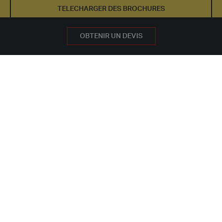
TELECHARGER DES BROCHURES
DEMANDEZ UN DEVIS GRATUIT
OBTENIR UN DEVIS
LA SOLUTION POUR VOUS
NOS BÂTIMENTS
NOTRE GAMME DE PRODUITS
Du bâtiment autonome aux
installations modulaires à étages,
nous sommes capables de répondre