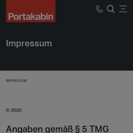
Logo
Call
Men
Suche
us
Impressum
IMPRESSUM
© 2020
Angaben gemäß § 5 TMG