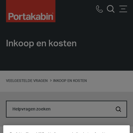
Logo
Call
Men
Zoek
us
Inkoop en kosten
VEELGESTELDE VRAGEN
INKOOP EN KOSTEN
Helpvragen
Helpvragen
zoeken
zoeken
Submit