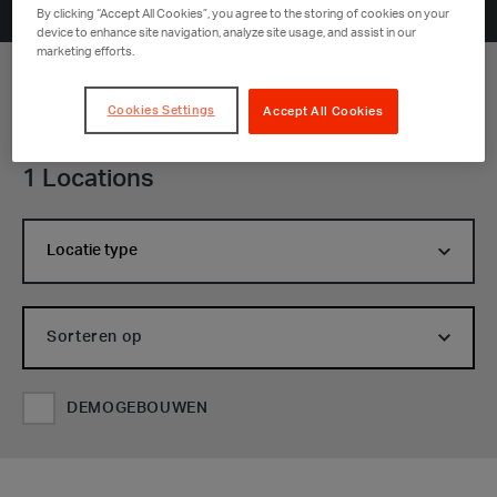
By clicking “Accept All Cookies”, you agree to the storing of cookies on your
device to enhance site navigation, analyze site usage, and assist in our
marketing efforts.
Zoeken
Cookies Settings
op
Accept All Cookies
plaats
of
1 Locations
postcode
Locatie type
DEMOGEBOUWEN