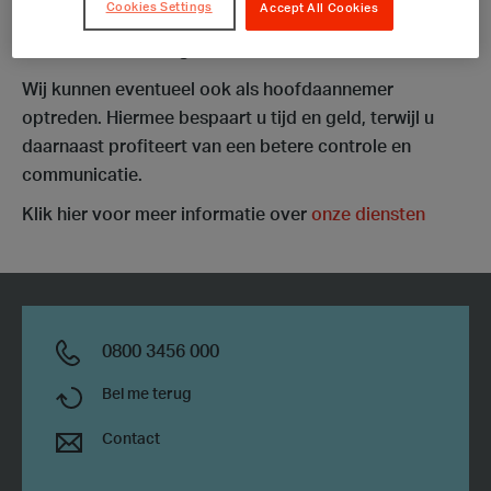
Cookies Settings
Accept All Cookies
verwachten wij wel dat zij aan dezelfde normen
voldoen als onze eigen leveranciers.
Wij kunnen eventueel ook als hoofdaannemer
optreden. Hiermee bespaart u tijd en geld, terwijl u
daarnaast profiteert van een betere controle en
communicatie.
Klik hier voor meer informatie over
onze diensten
0800 3456 000
Bel me terug
Contact