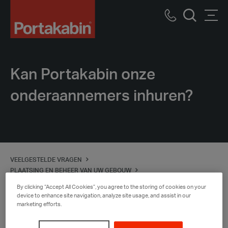
Logo
Call
Men
Zoek
us
Kan Portakabin onze
onderaannemers inhuren?
VEELGESTELDE VRAGEN
PLAATSING EN BEHEER VAN UW GEBOUW
KAN PORTAKABIN ONZE ONDERAANNEMERS INHUREN?
By clicking “Accept All Cookies”, you agree to the storing of cookies on your
device to enhance site navigation, analyze site usage, and assist in our
marketing efforts.
Ja, dat kan. Wanneer u ons echter vraagt om uw
onderaannemers en leveranciers in te huren,