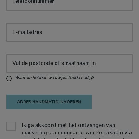
Telefoonnummer
E-mailadres
Cabin Type
Vul de postcode of straatnaam in
Waarom hebben we uw postcode nodig?
Informatie
ADRES HANDMATIG INVOEREN
Ik ga akkoord met het ontvangen van
marketing communicatie van Portakabin via