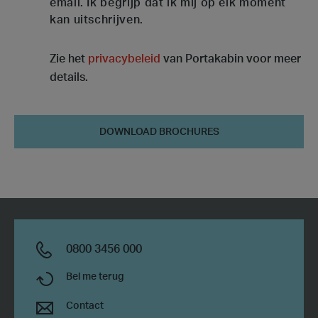
email. Ik begrijp dat ik mij op elk moment
kan uitschrijven.
Zie het
privacybeleid
van Portakabin voor meer
details.
Download
brochures
0800 3456 000
Bel me terug
Contact