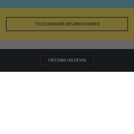
TELECHARGER DES BROCHURES
LA SOLUTION POUR VOUS
DEMANDEZ UN DEVIS GRATUIT
OBTENIR UN DEVIS
NOS BÂTIMENTS
AUTRES UTILISATIONS
SALLES DE FITNESS ET STUDIO DE DANSE
Si vous êtes à la recherche d'options