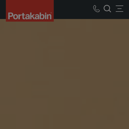
Portakabin
bâtiments
Call
Men
modulaires
recherche
us