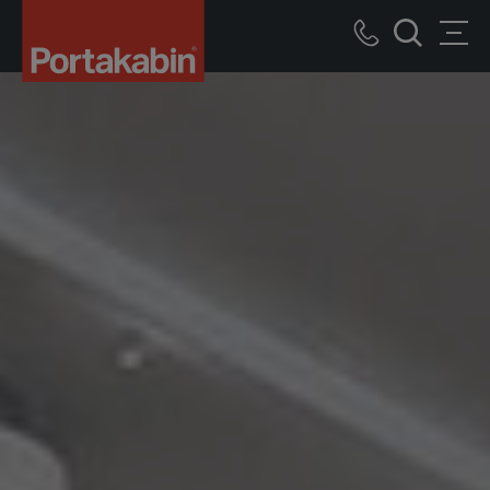
Portakabin
bâtiments
Call
Men
modulaires
recherche
us