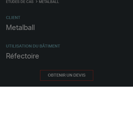
ÉTUDES DE CAS
METALBALL
CLIENT
Metalball
UTILISATION DU BÂTIMENT
Réfectoire
MÉTHODE D’APPROVISIONNEMENT
OBTENIR UN DEVIS
Location
POURQUOI PORTAKABIN
CARACTÉRISTIQUES DU PROJET