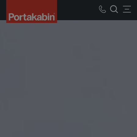
Portakabin
bâtiments
Call
Men
modulaires
recherche
us