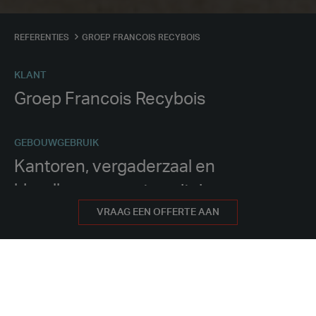
REFERENTIES
GROEP FRANCOIS RECYBOIS
KLANT
Groep Francois Recybois
GEBOUWGEBRUIK
Kantoren, vergaderzaal en
kleedkamers met sanitair en
douches
VRAAG EEN OFFERTE AAN
OPLEVERING PROJECT
3 jaar