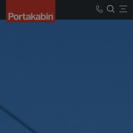
Logo
Call
Men
Zoek
us