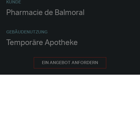
KUNDE
Pharmacie de Balmoral
GEBÄUDENUTZUNG
Temporäre Apotheke
PROJEKTDAUER
EIN ANGEBOT ANFORDERN
Mindestens 1 ½ Jahre
BESCHAFFUNGSMETHODE
Mieten
PROJEKT-MERKMALE