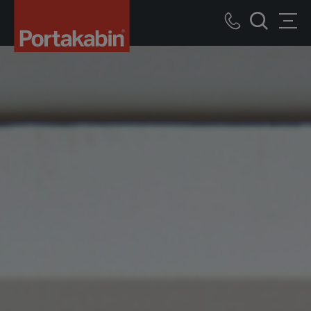
Logo
Call
Men
Suche
us