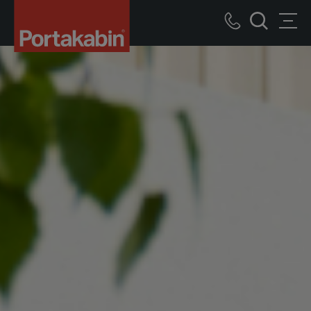
Logo
Call
Men
Suche
us