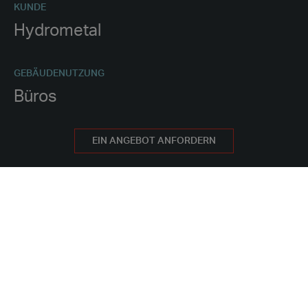
KUNDE
Hydrometal
GEBÄUDENUTZUNG
Büros
PROJEKTDAUER
EIN ANGEBOT ANFORDERN
5 Jahre
BESCHAFFUNGSMETHODE
Mieten
PROJEKT-MERKMALE