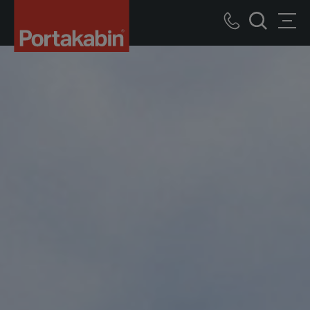
Portakabin
bâtiments
Call
Men
modulaires
recherche
us