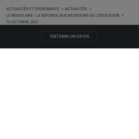
ACTUALITÉS ET ÉVÉNEMENTS
ACTUALITÉS
LE MODULAIRE : LA RÉPONSE AUX MUTATIONS DE L'ÉDUCATION
13 OCTOBRE 2021
OBTENIR UN DEVIS
Publié le 13/10/2021 par Annabelle Humet,
Résponsable Education de Portakabin France
Article Moniteur
Le Moniteur
, l'actualité des travaux
publics et du bâtiment a publié une
colonne de notre Responsable