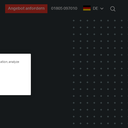
Angebot anfordern
01805 097010
DE
Suche
ation, analyze