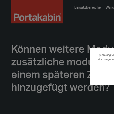
Logo
Einsatzbereiche
Waru
Können weitere Modu
By clicking “
zusätzliche modulare
site usage, a
einem späteren Zeitp
hinzugefügt werden?