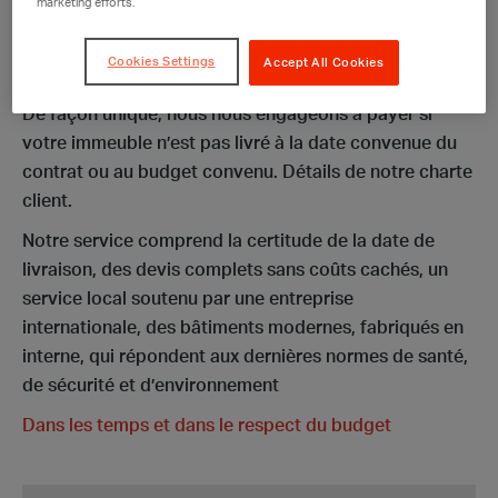
marketing efforts.
attendre, car notre charte client décrit les normes
élevées que nous appliquons lorsqu’un bâtiment est
Cookies Settings
Accept All Cookies
loué ou acheté chez Portakabin.
De façon unique, nous nous engageons à payer si
votre immeuble n’est pas livré à la date convenue du
contrat ou au budget convenu. Détails de notre charte
client.
Notre service comprend la certitude de la date de
livraison, des devis complets sans coûts cachés, un
service local soutenu par une entreprise
internationale, des bâtiments modernes, fabriqués en
interne, qui répondent aux dernières normes de santé,
de sécurité et d’environnement
Dans les temps et dans le respect du budget