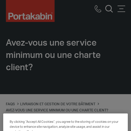
Logo
Call
Men
Recherch
us
Avez-vous une service
minimum ou une charte
client?
FAQS
LIVRAISON ET GESTION DE VOTRE BÂTIMENT
AVEZ-VOUS UNE SERVICE MINIMUM OU UNE CHARTE CLIENT?
By clicking “Accept All Cookies”, you agree to the storing of cookies on your
device to enhance site navigation, analyze site usage, and assist in our
Dès le départ, vous saurez exactement à quoi vous