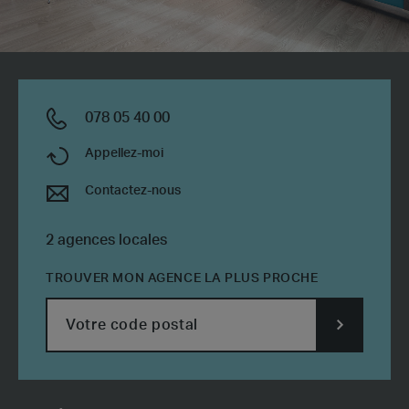
078 05 40 00
Appellez-moi
Contactez-nous
2 agences locales
TROUVER MON AGENCE LA PLUS PROCHE
SUBMIT
POSTCODE