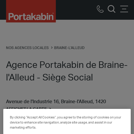
Logo
Call
Men
Recherch
us
NOS AGENCES LOCALES
BRAINE-L'ALLEUD
Agence Portakabin de Braine-
l'Alleud - Siège Social
Avenue de l'Industrie 16, Braine-l'Alleud, 1420
AFFICHEZ LA CARTE
By clicking “Accept All Cookies”, you agree to the storing of cookies on your
078 05 40 00
building@portakabin.be
device to enhance site navigation, analyze site usage, and assist in our
marketing efforts.