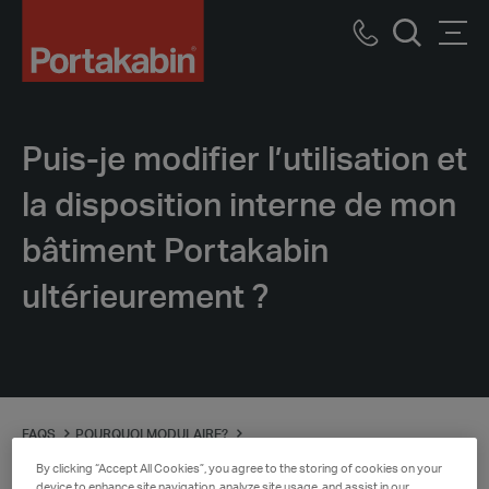
Logo
Call
Men
Recherch
us
Puis-je modifier l’utilisation et
la disposition interne de mon
bâtiment Portakabin
ultérieurement ?
FAQS
POURQUOI MODULAIRE?
PUIS-JE MODIFIER L’UTILISATION ET LA DISPOSITION INTERNE DE MON
By clicking “Accept All Cookies”, you agree to the storing of cookies on your
BÂTIMENT PORTAKABIN ULTÉRIEUREMENT?
device to enhance site navigation, analyze site usage, and assist in our