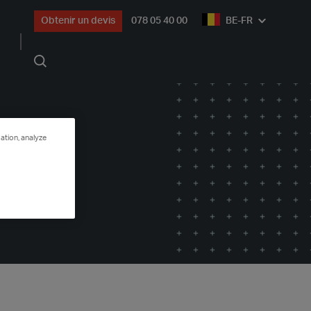
Obtenir un devis
078 05 40 00
BE-FR
Rechercher
ation, analyze