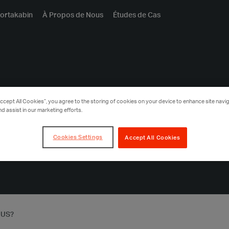
ortakabin
À Propos de Nous
Études de Cas
l offrez-
Accept All Cookies”, you agree to the storing of cookies on your device to enhance site navig
nd assist in our marketing efforts.
Cookies Settings
Accept All Cookies
OUS?