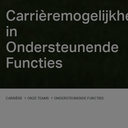
Carrièremogelijk
in
Ondersteunende
Functies
Carrièremogelijkheden
CARRIÈRE
ONZE TEAMS
ONDERSTEUNENDE FUNCTIES
in
Ondersteunende
Functies