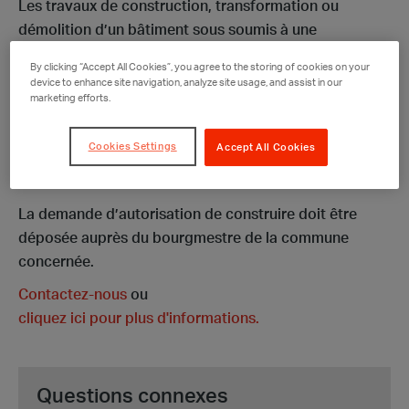
Les travaux de construction, transformation ou
démolition d’un bâtiment sous soumis à une
autorisation de construire (aussi appelée autorisation
By clicking “Accept All Cookies”, you agree to the storing of cookies on your
de bâtir ou permis de construire).
device to enhance site navigation, analyze site usage, and assist in our
marketing efforts.
Les autorités communales peuvent cependant définir,
dans leur règlement sur les bâtisses, des travaux de
Cookies Settings
Accept All Cookies
moindre envergure pour lesquels une autorisation de
construire n’est pas requise.
La demande d’autorisation de construire doit être
déposée auprès du bourgmestre de la commune
concernée.
Contactez-nous
ou
cliquez ici pour plus d'informations.
Questions connexes