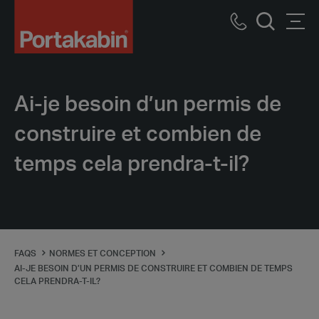
Logo
Call
Men
Recherch
us
Ai-je besoin d’un permis de
construire et combien de
temps cela prendra-t-il?
FAQS
NORMES ET CONCEPTION
AI-JE BESOIN D’UN PERMIS DE CONSTRUIRE ET COMBIEN DE TEMPS
CELA PRENDRA-T-IL?