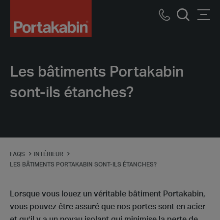
Logo
Call
Men
Recherch
us
Les bâtiments Portakabin
sont-ils étanches?
FAQS
INTÉRIEUR
LES BÂTIMENTS PORTAKABIN SONT-ILS ÉTANCHES?
Lorsque vous louez un véritable bâtiment Portakabin,
vous pouvez être assuré que nos portes sont en acier
et qu’il y a un noyau isolant qui minimise la perte de