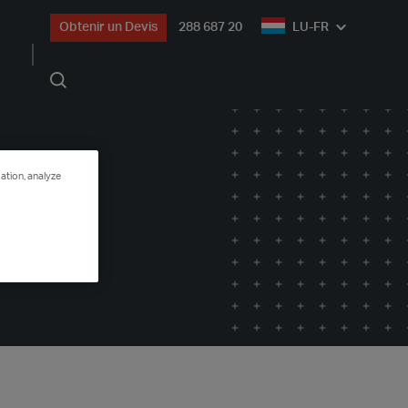
Obtenir un Devis
288 687 20
LU-FR
Rechercher
ation, analyze