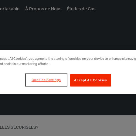
ortakabin
À Propos de Nous
Études de Cas
tres sont-
Accept All Cookies”, you agree to the storing of cookies on your device to enhance site navig
nd assist in our marketing efforts.
Cookies Settings
Accept All Cookies
ELLES SÉCURISÉES?