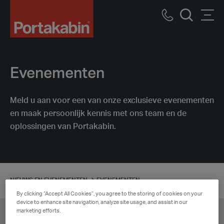
Logo
Call
Men
Zoek
us
Evenementen
Meld u aan voor een van onze exclusieve evenementen
en maak persoonlijk kennis met ons team en de
oplossingen van Portakabin.
NIEUWS EN EVENEMENTEN
EVENEMENTEN
By clicking “Accept All Cookies”, you agree to the storing of cookies on your
device to enhance site navigation, analyze site usage, and assist in our
marketing efforts.
zoeken…