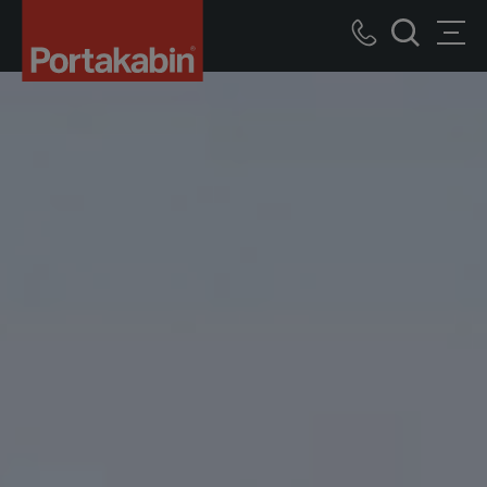
Portakabin
bâtiments
Call
Men
modulaires
recherche
us