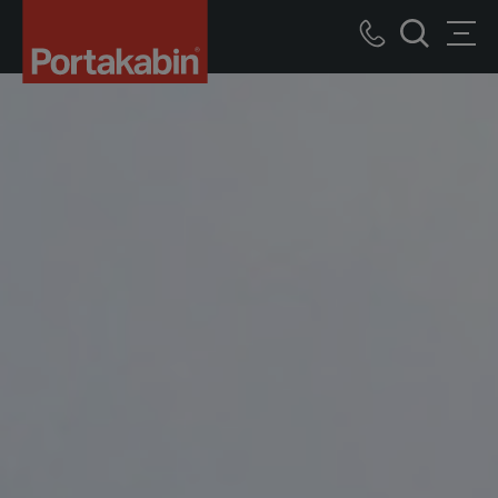
Portakabin
bâtiments
Call
Men
modulaires
recherche
us