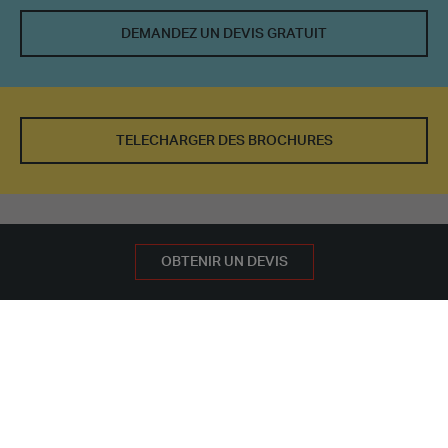
DEMANDEZ UN DEVIS GRATUIT
TELECHARGER DES BROCHURES
LA SOLUTION POUR VOUS
DEMANDEZ UN DEVIS GRATUIT
OBTENIR UN DEVIS
NOS BÂTIMENTS
ÉTABLISSEMENTS DE SANTÉ
CLINIQUE
CENTRES DE SANTÉ